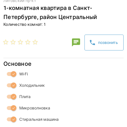
Лиговский пр-кт
1-комнатная квартира в Санкт-
Петербурге, район Центральный
Количество комнат: 1
Мария
chat
star_border
star_border
star_border
star_border
star_border
phone
позвонить
phone
Основное
Wi-Fi
check
Холодильник
check
Плита
check
Микроволновка
check
Стиральная машина
check