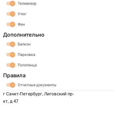
Телевизор
check
Утюг
check
Фен
check
Дополнительно
Балкон
check
Парковка
check
Полотенца
check
Правила
Отчетные документы
check
г Санкт-Петербург, Лиговский пр-
кт, д 47