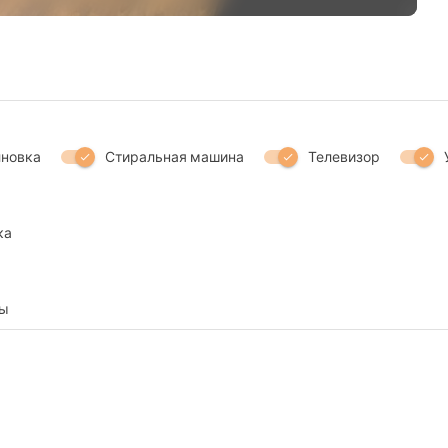
новка
Стиральная машина
Телевизор
check
check
check
ка
ты