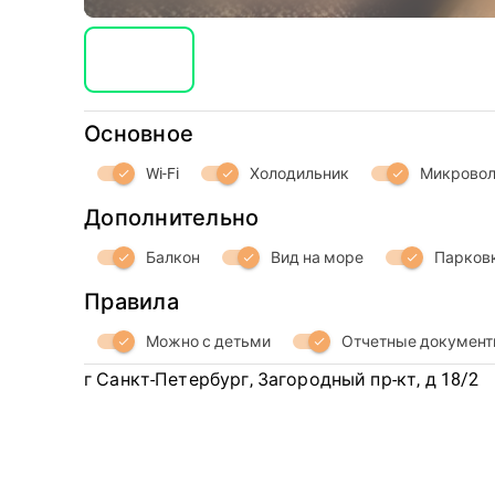
Основное
Wi-Fi
Холодильник
Микровол
check
check
check
Дополнительно
Балкон
Вид на море
Парков
check
check
check
Правила
Можно с детьми
Отчетные докумен
check
check
г Санкт-Петербург, Загородный пр-кт, д 18/2