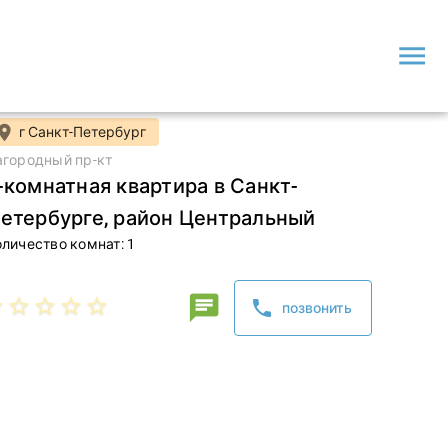
menu
от
1 550
р
are
favorite_border
lace
г Санкт-Петербург
агородный пр-кт
-комнатная квартира в Санкт-
етербурге, район Центральный
оличество комнат: 1
Асмера
chat
der
star_border
star_border
star_border
star_border
phone
позвонить
phone