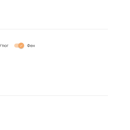
Утюг
Фен
check