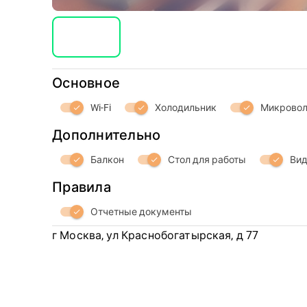
Основное
Wi-Fi
Холодильник
Микровол
check
check
check
Дополнительно
Балкон
Стол для работы
Вид
check
check
check
Правила
Отчетные документы
check
г Москва, ул Краснобогатырская, д 77