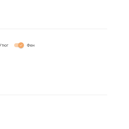
Утюг
Фен
check