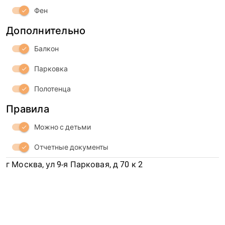
Фен
check
Дополнительно
Балкон
check
Парковка
check
Полотенца
check
Правила
Можно с детьми
check
Отчетные документы
check
г Москва, ул 9-я Парковая, д 70 к 2