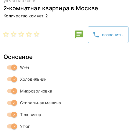
ул 9-я Парковая
2-комнатная квартира в Москве
Количество комнат: 2
Сергей
chat
star_border
star_border
star_border
star_border
star_border
phone
позвонить
phone
Основное
Wi-Fi
check
Холодильник
check
Микроволновка
check
Стиральная машина
check
Телевизор
check
Утюг
check