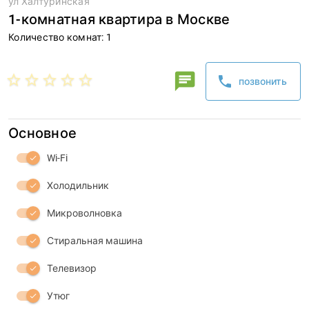
ул Халтуринская
1-комнатная квартира в Москве
Количество комнат: 1
Сергей
chat
star_border
star_border
star_border
star_border
star_border
phone
позвонить
phone
Основное
Wi-Fi
check
Холодильник
check
Микроволновка
check
Стиральная машина
check
Телевизор
check
Утюг
check