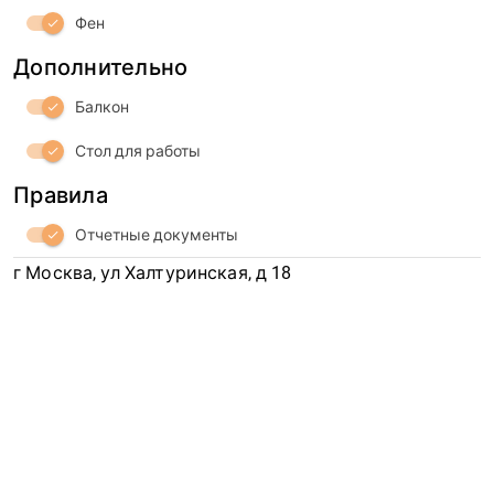
Фен
check
Дополнительно
Балкон
check
Стол для работы
check
Правила
Отчетные документы
check
г Москва, ул Халтуринская, д 18